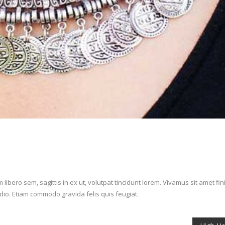
ibero sem, sagittis in ex ut, volutpat tincidunt lorem. Vivamus sit amet fi
 odio. Etiam commodo gravida felis quis feugiat.