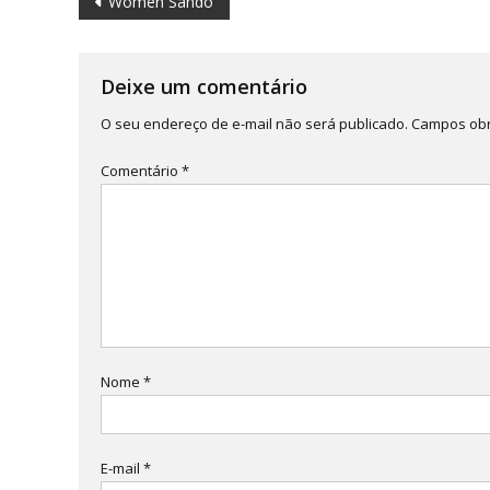
Navegação
Women Sando
de
Post
Deixe um comentário
O seu endereço de e-mail não será publicado.
Campos obr
Comentário
*
Nome
*
E-mail
*