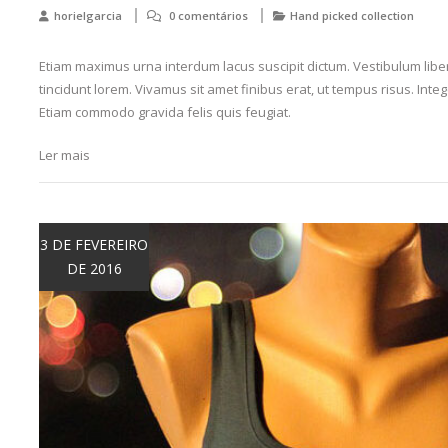
horielgarcia
0 comentários
Hand picked collection
Etiam maximus urna interdum lacus suscipit dictum. Vestibulum libero
tincidunt lorem. Vivamus sit amet finibus erat, ut tempus risus. Intege
Etiam commodo gravida felis quis feugiat.
Ler mais
3 DE FEVEREIRO
DE 2016