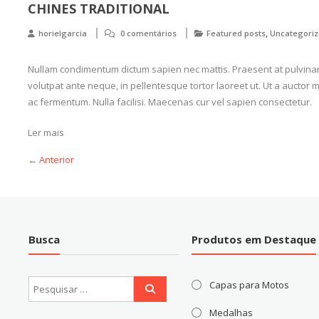
CHINES TRADITIONAL
,
horielgarcia
0 comentários
Featured posts
Uncategori
Nullam condimentum dictum sapien nec mattis. Praesent at pulvina
volutpat ante neque, in pellentesque tortor laoreet ut. Ut a aucto
ac fermentum. Nulla facilisi. Maecenas cur vel sapien consectetur.
Ler mais
← Anterior
Busca
Produtos em Destaque
Capas para Motos
Medalhas