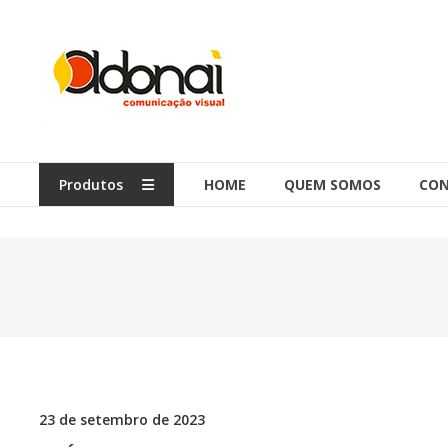
Ir
para
o
conteúdo
Produtos
HOME
QUEM SOMOS
CO
23 de setembro de 2023